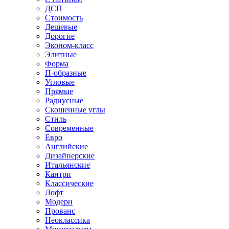
ДСП
Стоимость
Дешевые
Дорогие
Эконом-класс
Элитные
Форма
П-образные
Угловые
Прямые
Радиусные
Скошенные углы
Стиль
Современные
Евро
Английские
Дизайнерские
Итальянские
Кантри
Классические
Лофт
Модерн
Прованс
Неоклассика