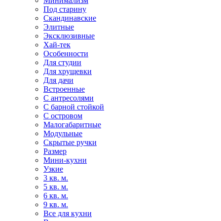
Минимализм
Под старину
Скандинавские
Элитные
Эксклюзивные
Хай-тек
Особенности
Для студии
Для хрущевки
Для дачи
Встроенные
С антресолями
С барной стойкой
С островом
Малогабаритные
Модульные
Скрытые ручки
Размер
Мини-кухни
Узкие
3 кв. м.
5 кв. м.
6 кв. м.
9 кв. м.
Все для кухни