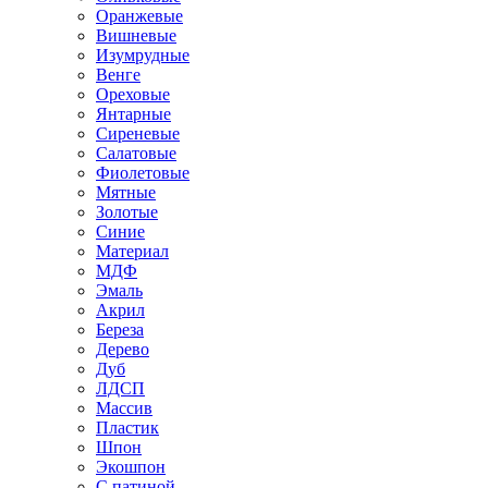
Оранжевые
Вишневые
Изумрудные
Венге
Ореховые
Янтарные
Сиреневые
Салатовые
Фиолетовые
Мятные
Золотые
Синие
Материал
МДФ
Эмаль
Акрил
Береза
Дерево
Дуб
ЛДСП
Массив
Пластик
Шпон
Экошпон
С патиной