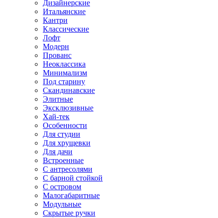
Дизайнерские
Итальянские
Кантри
Классические
Лофт
Модерн
Прованс
Неоклассика
Минимализм
Под старину
Скандинавские
Элитные
Эксклюзивные
Хай-тек
Особенности
Для студии
Для хрущевки
Для дачи
Встроенные
С антресолями
С барной стойкой
С островом
Малогабаритные
Модульные
Скрытые ручки