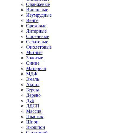
Оранжевые
Вишневые
Изумрудные
Венге
Ореховые
Янтарные
Сиреневые
Салатовые
Фиолетовые
Мятные
Золотые
Синие
Материал
МДФ
Эмаль
Акрил
Береза
Дерево
Дуб
ЛДСП
Массив
Пластик
Шпон
Экошпон
С патиной