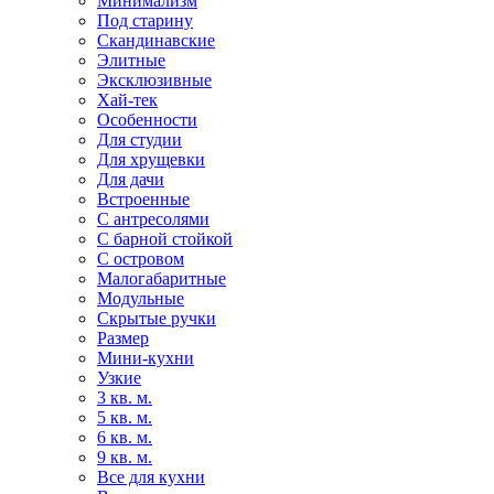
Минимализм
Под старину
Скандинавские
Элитные
Эксклюзивные
Хай-тек
Особенности
Для студии
Для хрущевки
Для дачи
Встроенные
С антресолями
С барной стойкой
С островом
Малогабаритные
Модульные
Скрытые ручки
Размер
Мини-кухни
Узкие
3 кв. м.
5 кв. м.
6 кв. м.
9 кв. м.
Все для кухни