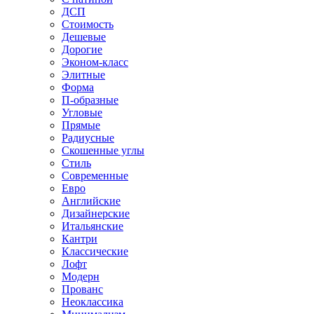
ДСП
Стоимость
Дешевые
Дорогие
Эконом-класс
Элитные
Форма
П-образные
Угловые
Прямые
Радиусные
Скошенные углы
Стиль
Современные
Евро
Английские
Дизайнерские
Итальянские
Кантри
Классические
Лофт
Модерн
Прованс
Неоклассика