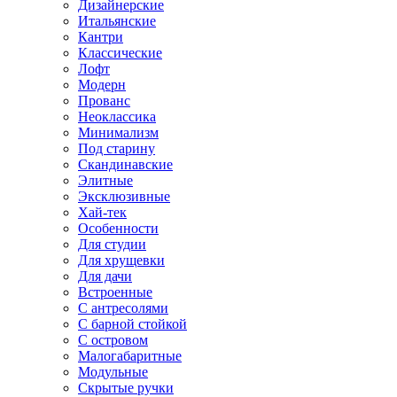
Дизайнерские
Итальянские
Кантри
Классические
Лофт
Модерн
Прованс
Неоклассика
Минимализм
Под старину
Скандинавские
Элитные
Эксклюзивные
Хай-тек
Особенности
Для студии
Для хрущевки
Для дачи
Встроенные
С антресолями
С барной стойкой
С островом
Малогабаритные
Модульные
Скрытые ручки