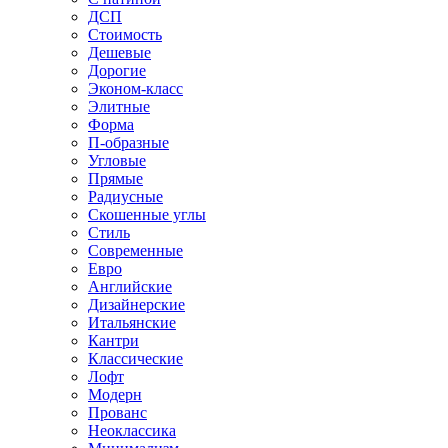
ДСП
Стоимость
Дешевые
Дорогие
Эконом-класс
Элитные
Форма
П-образные
Угловые
Прямые
Радиусные
Скошенные углы
Стиль
Современные
Евро
Английские
Дизайнерские
Итальянские
Кантри
Классические
Лофт
Модерн
Прованс
Неоклассика