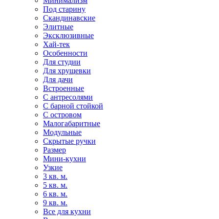
Минимализм
Под старину
Скандинавские
Элитные
Эксклюзивные
Хай-тек
Особенности
Для студии
Для хрущевки
Для дачи
Встроенные
С антресолями
С барной стойкой
С островом
Малогабаритные
Модульные
Скрытые ручки
Размер
Мини-кухни
Узкие
3 кв. м.
5 кв. м.
6 кв. м.
9 кв. м.
Все для кухни