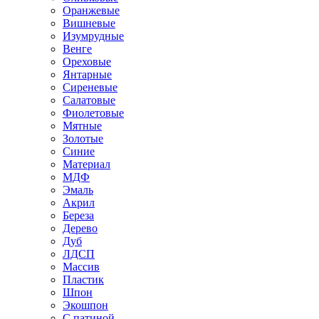
Оранжевые
Вишневые
Изумрудные
Венге
Ореховые
Янтарные
Сиреневые
Салатовые
Фиолетовые
Мятные
Золотые
Синие
Материал
МДФ
Эмаль
Акрил
Береза
Дерево
Дуб
ЛДСП
Массив
Пластик
Шпон
Экошпон
С патиной