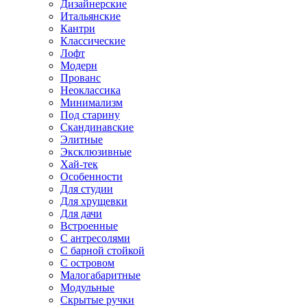
Дизайнерские
Итальянские
Кантри
Классические
Лофт
Модерн
Прованс
Неоклассика
Минимализм
Под старину
Скандинавские
Элитные
Эксклюзивные
Хай-тек
Особенности
Для студии
Для хрущевки
Для дачи
Встроенные
С антресолями
С барной стойкой
С островом
Малогабаритные
Модульные
Скрытые ручки