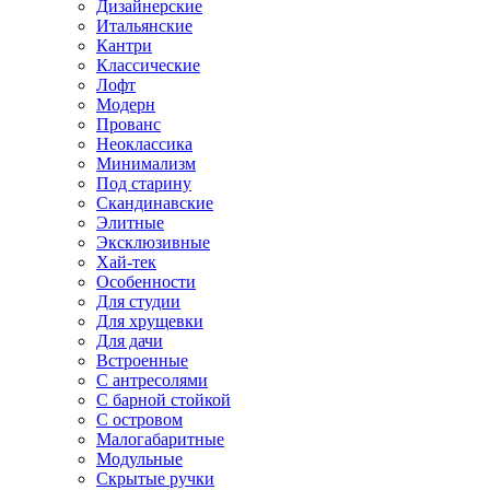
Дизайнерские
Итальянские
Кантри
Классические
Лофт
Модерн
Прованс
Неоклассика
Минимализм
Под старину
Скандинавские
Элитные
Эксклюзивные
Хай-тек
Особенности
Для студии
Для хрущевки
Для дачи
Встроенные
С антресолями
С барной стойкой
С островом
Малогабаритные
Модульные
Скрытые ручки