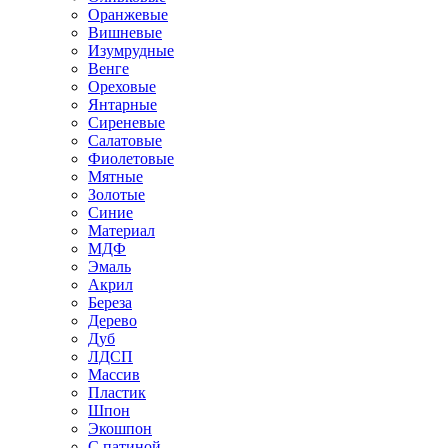
Оранжевые
Вишневые
Изумрудные
Венге
Ореховые
Янтарные
Сиреневые
Салатовые
Фиолетовые
Мятные
Золотые
Синие
Материал
МДФ
Эмаль
Акрил
Береза
Дерево
Дуб
ЛДСП
Массив
Пластик
Шпон
Экошпон
С патиной