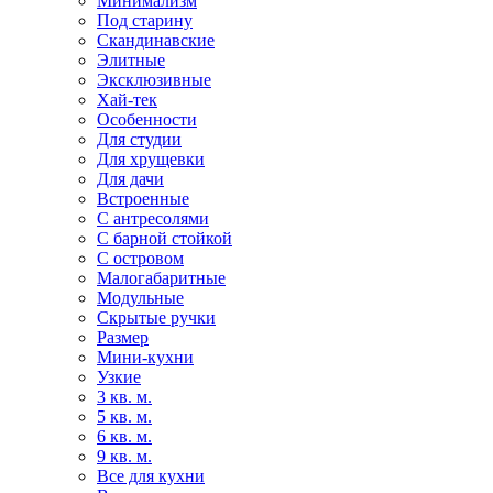
Минимализм
Под старину
Скандинавские
Элитные
Эксклюзивные
Хай-тек
Особенности
Для студии
Для хрущевки
Для дачи
Встроенные
С антресолями
С барной стойкой
С островом
Малогабаритные
Модульные
Скрытые ручки
Размер
Мини-кухни
Узкие
3 кв. м.
5 кв. м.
6 кв. м.
9 кв. м.
Все для кухни