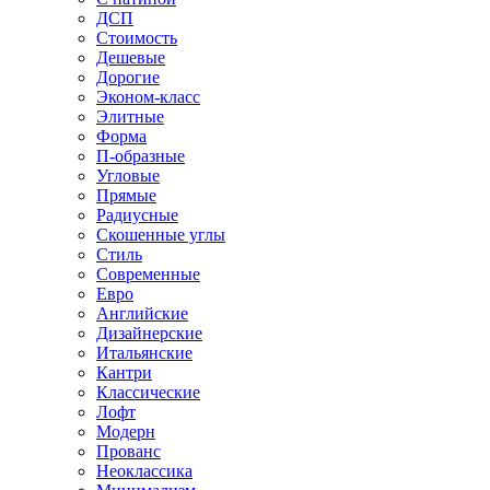
ДСП
Стоимость
Дешевые
Дорогие
Эконом-класс
Элитные
Форма
П-образные
Угловые
Прямые
Радиусные
Скошенные углы
Стиль
Современные
Евро
Английские
Дизайнерские
Итальянские
Кантри
Классические
Лофт
Модерн
Прованс
Неоклассика