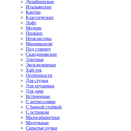
Дизайнерские
Итальянские
Кантри
Классические
Лофт
Модерн
Прованс
Неоклассика
Минимализм
Под старину
Скандинавские
Элитные
Эксклюзивные
Хай-тек
Особенности
Для студии
Для хрущевки
Для дачи
Встроенные
С антресолями
С барной стойкой
С островом
Малогабаритные
Модульные
Скрытые ручки