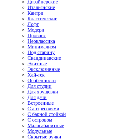
Дизайнерские
Итальянские
Кантри
Классические
Лофт
Модерн
Прованс
Неоклассика
Минимализм
Под старину
Скандинавские
Элитные
Эксклюзивные
Хай-тек
Особенности
Для студии
Для хрущевки
Для дачи
Встроенные
С антресолями
С барной стойкой
С островом
Малогабаритные
Модульные
Скрытые ручки