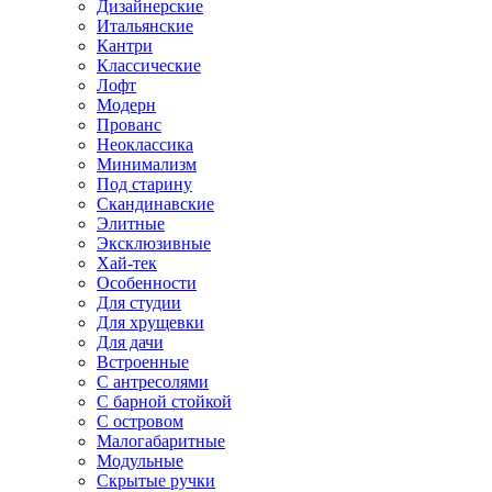
Дизайнерские
Итальянские
Кантри
Классические
Лофт
Модерн
Прованс
Неоклассика
Минимализм
Под старину
Скандинавские
Элитные
Эксклюзивные
Хай-тек
Особенности
Для студии
Для хрущевки
Для дачи
Встроенные
С антресолями
С барной стойкой
С островом
Малогабаритные
Модульные
Скрытые ручки