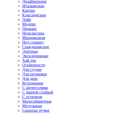
Дизайнерские
Итальянские
Кантри
Классические
Лофт
Модерн
Прованс
Неоклассика
Минимализм
Под старину
Скандинавские
Элитные
Эксклюзивные
Хай-тек
Особенности
Для студии
Для хрущевки
Для дачи
Встроенные
С антресолями
С барной стойкой
С островом
Малогабаритные
Модульные
Скрытые ручки