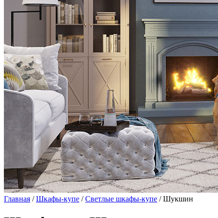
Главная
/
Шкафы-купе
/
Светлые шкафы-купе
/ Шукшин