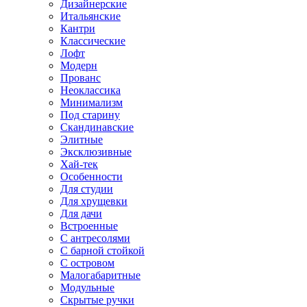
Дизайнерские
Итальянские
Кантри
Классические
Лофт
Модерн
Прованс
Неоклассика
Минимализм
Под старину
Скандинавские
Элитные
Эксклюзивные
Хай-тек
Особенности
Для студии
Для хрущевки
Для дачи
Встроенные
С антресолями
С барной стойкой
С островом
Малогабаритные
Модульные
Скрытые ручки