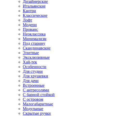
Дизайнерские
Итальянские
Кантри
Классические
Лофт
Модерн
Прованс
Неоклассика
Минимализм
Под старину
Скандинавские
Элитные
Эксклюзивные
Хай-тек
Особенности
Для студии
Для хрущевки
Для дачи
Встроенные
С антресолями
С барной стойкой
С островом
Малогабаритные
Модульные
Скрытые ручки