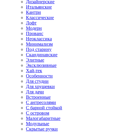
Дизайнерские
Итальянские
Кантри
Классические
Лофт
Модерн
Прованс
Неоклассика
Минимализм
Под старину
Скандинавские
Элитные
Эксклюзивные
Хай-тек
Особенности
Для студии
Для хрущевки
Для дачи
Встроенные
С антресолями
С барной стойкой
С островом
Малогабаритные
Модульные
Скрытые ручки