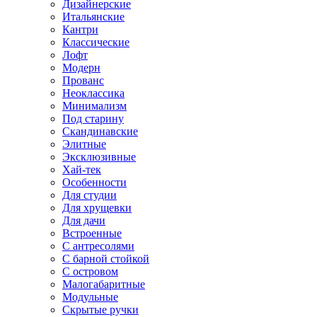
Дизайнерские
Итальянские
Кантри
Классические
Лофт
Модерн
Прованс
Неоклассика
Минимализм
Под старину
Скандинавские
Элитные
Эксклюзивные
Хай-тек
Особенности
Для студии
Для хрущевки
Для дачи
Встроенные
С антресолями
С барной стойкой
С островом
Малогабаритные
Модульные
Скрытые ручки