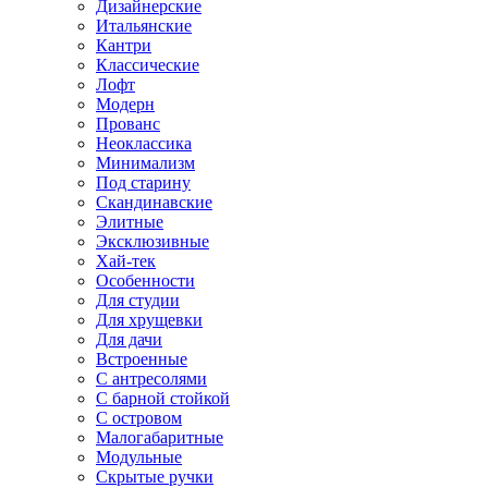
Дизайнерские
Итальянские
Кантри
Классические
Лофт
Модерн
Прованс
Неоклассика
Минимализм
Под старину
Скандинавские
Элитные
Эксклюзивные
Хай-тек
Особенности
Для студии
Для хрущевки
Для дачи
Встроенные
С антресолями
С барной стойкой
С островом
Малогабаритные
Модульные
Скрытые ручки