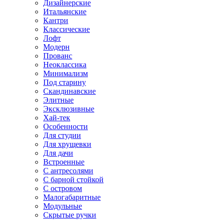
Дизайнерские
Итальянские
Кантри
Классические
Лофт
Модерн
Прованс
Неоклассика
Минимализм
Под старину
Скандинавские
Элитные
Эксклюзивные
Хай-тек
Особенности
Для студии
Для хрущевки
Для дачи
Встроенные
С антресолями
С барной стойкой
С островом
Малогабаритные
Модульные
Скрытые ручки