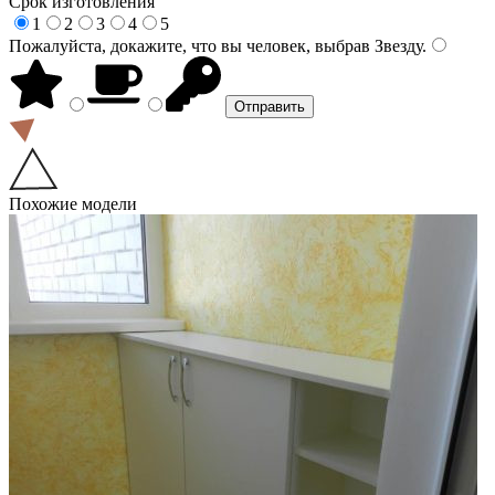
Срок изготовления
1
2
3
4
5
Пожалуйста, докажите, что вы человек, выбрав
Звезду
.
Похожие модели