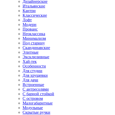
Дизайнерские
Итальянские
Кантри
Классические
Лофт
Модерн
Прованс
Неоклассика
Минимализм
Под старину
Скандинавские
Элитные
Эксклюзивные
Хай-тек
Особенности
Для студии
Для хрущевки
Для дачи
Встроенные
С антресолями
С барной стойкой
С островом
Малогабаритные
Модульные
Скрытые ручки