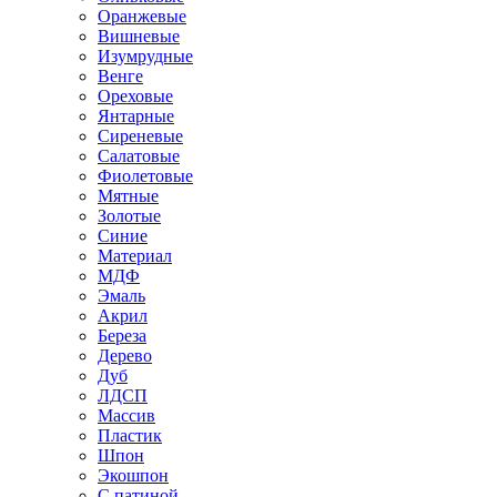
Оранжевые
Вишневые
Изумрудные
Венге
Ореховые
Янтарные
Сиреневые
Салатовые
Фиолетовые
Мятные
Золотые
Синие
Материал
МДФ
Эмаль
Акрил
Береза
Дерево
Дуб
ЛДСП
Массив
Пластик
Шпон
Экошпон
С патиной