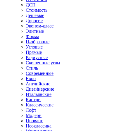
ДСП
Стоимость
Дешевые
Дорогие
Эконом-класс
Элитные
Форма
П-образные
Угловые
Прямые
Радиусные
Скошенные углы
Стиль
Современные
Евро
Английские
Дизайнерские
Итальянские
Кантри
Классические
Лофт
Модерн
Прованс
Неоклассика