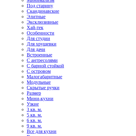
Минимализм
Под старину
Скандинавские
Элитные
Эксклюзивные
Хай-тек
Особенности
Для студии
Для хрущевки
Для дачи
Встроенные
С антресолями
С барной стойкой
С островом
Малогабаритные
Модульные
Скрытые ручки
Размер
Мини-кухни
Узкие
3 кв. м.
5 кв. м.
6 кв. м.
9 кв. м.
Все для кухни