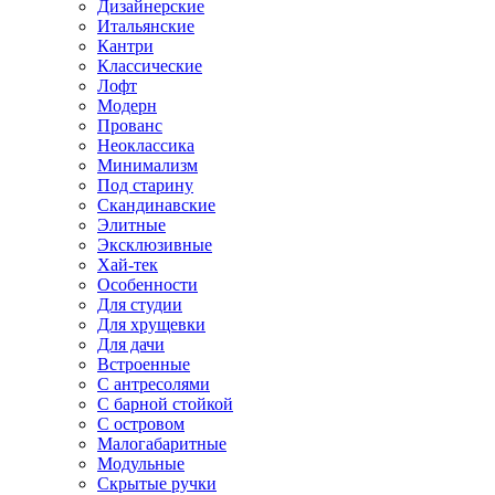
Дизайнерские
Итальянские
Кантри
Классические
Лофт
Модерн
Прованс
Неоклассика
Минимализм
Под старину
Скандинавские
Элитные
Эксклюзивные
Хай-тек
Особенности
Для студии
Для хрущевки
Для дачи
Встроенные
С антресолями
С барной стойкой
С островом
Малогабаритные
Модульные
Скрытые ручки