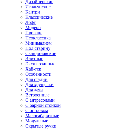
Дизайнерские
Итальянские
Кантри
Классические
Лофт
Модерн
Прованс
Неоклассика
Минимализм
Под старину
Скандинавские
Элитные
Эксклюзивные
Хай-тек
Особенности
Для студии
Для хрущевки
Для дачи
Встроенные
С антресолями
С барной стойкой
С островом
Малогабаритные
Модульные
Скрытые ручки