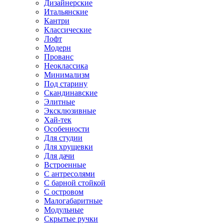
Дизайнерские
Итальянские
Кантри
Классические
Лофт
Модерн
Прованс
Неоклассика
Минимализм
Под старину
Скандинавские
Элитные
Эксклюзивные
Хай-тек
Особенности
Для студии
Для хрущевки
Для дачи
Встроенные
С антресолями
С барной стойкой
С островом
Малогабаритные
Модульные
Скрытые ручки