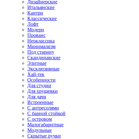
Дизайнерские
Итальянские
Кантри
Классические
Лофт
Модерн
Прованс
Неоклассика
Минимализм
Под старину
Скандинавские
Элитные
Эксклюзивные
Хай-тек
Особенности
Для студии
Для хрущевки
Для дачи
Встроенные
С антресолями
С барной стойкой
С островом
Малогабаритные
Модульные
Скрытые ручки