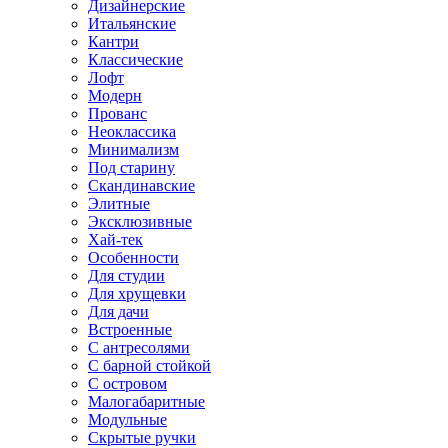
Дизайнерские
Итальянские
Кантри
Классические
Лофт
Модерн
Прованс
Неоклассика
Минимализм
Под старину
Скандинавские
Элитные
Эксклюзивные
Хай-тек
Особенности
Для студии
Для хрущевки
Для дачи
Встроенные
С антресолями
С барной стойкой
С островом
Малогабаритные
Модульные
Скрытые ручки