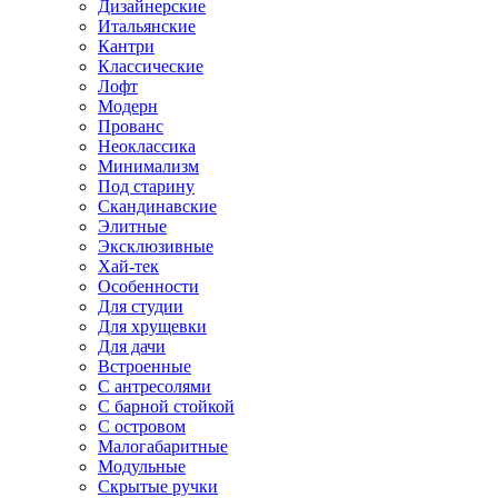
Дизайнерские
Итальянские
Кантри
Классические
Лофт
Модерн
Прованс
Неоклассика
Минимализм
Под старину
Скандинавские
Элитные
Эксклюзивные
Хай-тек
Особенности
Для студии
Для хрущевки
Для дачи
Встроенные
С антресолями
С барной стойкой
С островом
Малогабаритные
Модульные
Скрытые ручки