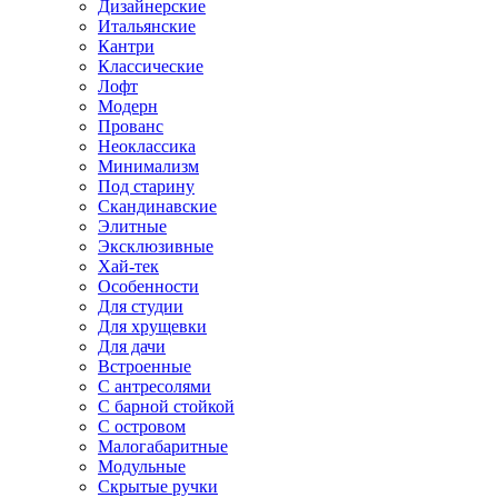
Дизайнерские
Итальянские
Кантри
Классические
Лофт
Модерн
Прованс
Неоклассика
Минимализм
Под старину
Скандинавские
Элитные
Эксклюзивные
Хай-тек
Особенности
Для студии
Для хрущевки
Для дачи
Встроенные
С антресолями
С барной стойкой
С островом
Малогабаритные
Модульные
Скрытые ручки