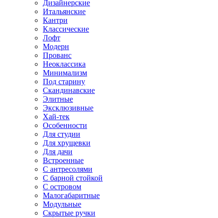
Дизайнерские
Итальянские
Кантри
Классические
Лофт
Модерн
Прованс
Неоклассика
Минимализм
Под старину
Скандинавские
Элитные
Эксклюзивные
Хай-тек
Особенности
Для студии
Для хрущевки
Для дачи
Встроенные
С антресолями
С барной стойкой
С островом
Малогабаритные
Модульные
Скрытые ручки