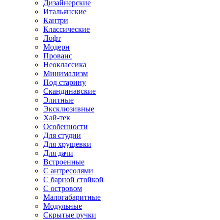
Дизайнерские
Итальянские
Кантри
Классические
Лофт
Модерн
Прованс
Неоклассика
Минимализм
Под старину
Скандинавские
Элитные
Эксклюзивные
Хай-тек
Особенности
Для студии
Для хрущевки
Для дачи
Встроенные
С антресолями
С барной стойкой
С островом
Малогабаритные
Модульные
Скрытые ручки