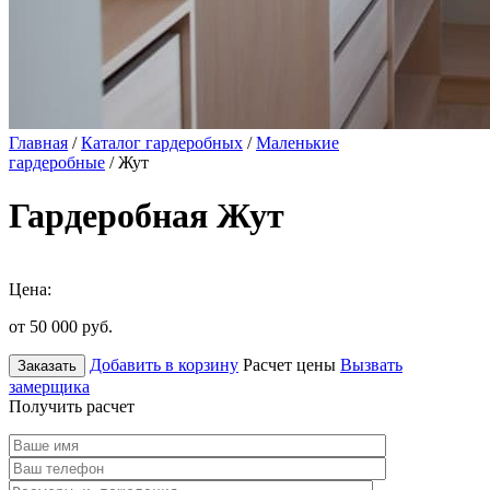
Главная
/
Каталог гардеробных
/
Маленькие
гардеробные
/ Жут
Гардеробная Жут
Цена:
от 50 000
руб.
Добавить в корзину
Расчет цены
Вызвать
Заказать
замерщика
Получить расчет