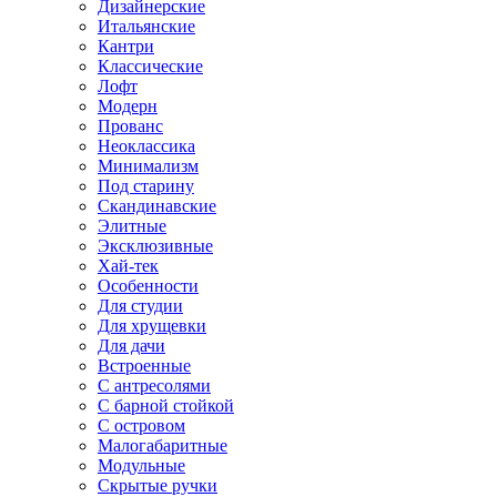
Дизайнерские
Итальянские
Кантри
Классические
Лофт
Модерн
Прованс
Неоклассика
Минимализм
Под старину
Скандинавские
Элитные
Эксклюзивные
Хай-тек
Особенности
Для студии
Для хрущевки
Для дачи
Встроенные
С антресолями
С барной стойкой
С островом
Малогабаритные
Модульные
Скрытые ручки