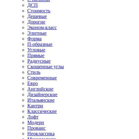
ДСП
Стоимость
Дешевые
Дорогие
Эконом-класс
Элитные
Форма
П-образные
Угловые
Прямые
Радиусные
Скошенные углы
Стиль
Современные
Евро
Английские
Дизайнерские
Итальянские
Кантри
Классические
Лофт
Модерн
Прованс
Неоклассика