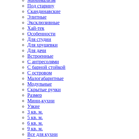
Минимализм
Под старину
Скандинавские
Элитные
Эксклюзивные
Хай-тек
Особенности
Для студии
Для хрущевки
Для дачи
Встроенные
С антресолями
С барной стойкой
С островом
Малогабаритные
Модульные
Скрытые ручки
Размер
Мини-кухни
Узкие
3 кв. м.
5 кв. м.
6 кв. м.
9 кв. м.
Все для кухни