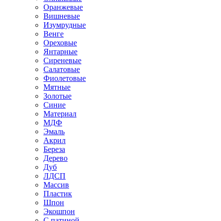
Оранжевые
Вишневые
Изумрудные
Венге
Ореховые
Янтарные
Сиреневые
Салатовые
Фиолетовые
Мятные
Золотые
Синие
Материал
МДФ
Эмаль
Акрил
Береза
Дерево
Дуб
ЛДСП
Массив
Пластик
Шпон
Экошпон
С патиной