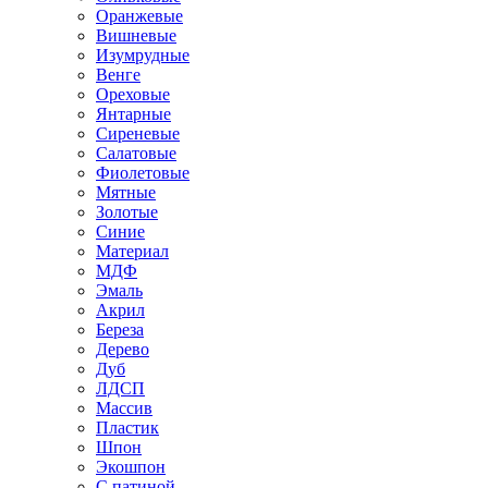
Оранжевые
Вишневые
Изумрудные
Венге
Ореховые
Янтарные
Сиреневые
Салатовые
Фиолетовые
Мятные
Золотые
Синие
Материал
МДФ
Эмаль
Акрил
Береза
Дерево
Дуб
ЛДСП
Массив
Пластик
Шпон
Экошпон
С патиной