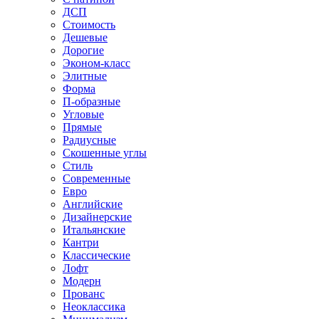
ДСП
Стоимость
Дешевые
Дорогие
Эконом-класс
Элитные
Форма
П-образные
Угловые
Прямые
Радиусные
Скошенные углы
Стиль
Современные
Евро
Английские
Дизайнерские
Итальянские
Кантри
Классические
Лофт
Модерн
Прованс
Неоклассика