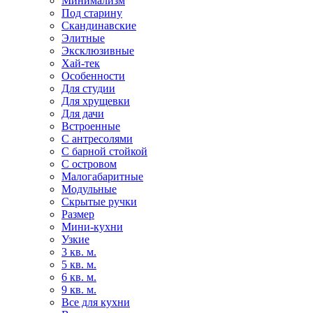
Минимализм
Под старину
Скандинавские
Элитные
Эксклюзивные
Хай-тек
Особенности
Для студии
Для хрущевки
Для дачи
Встроенные
С антресолями
С барной стойкой
С островом
Малогабаритные
Модульные
Скрытые ручки
Размер
Мини-кухни
Узкие
3 кв. м.
5 кв. м.
6 кв. м.
9 кв. м.
Все для кухни