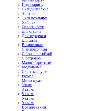
Минимализм
Под старину
Скандинавские
Элитные
Эксклюзивные
Хай-тек
Особенности
Для студии
Для хрущевки
Для дачи
Встроенные
С антресолями
С барной стойкой
С островом
Малогабаритные
Модульные
Скрытые ручки
Размер
Мини-кухни
Узкие
3 кв. м.
5 кв. м.
6 кв. м.
9 кв. м.
Все для кухни