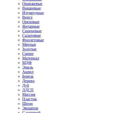
Оранжевые
Вишневые
Изумрудные
Венге
Ореховые
Янтарные
Сиреневые
Салатовые
Фиолетовые
Мятные
Золотые
Синие
Материал
МДФ
Эмаль
Акрил
Береза
Дерево
Дуб
ЛДСП
Массив
Пластик
Шпон
Экошпон
С патиной