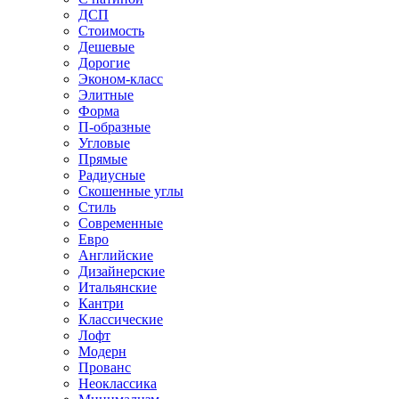
ДСП
Стоимость
Дешевые
Дорогие
Эконом-класс
Элитные
Форма
П-образные
Угловые
Прямые
Радиусные
Скошенные углы
Стиль
Современные
Евро
Английские
Дизайнерские
Итальянские
Кантри
Классические
Лофт
Модерн
Прованс
Неоклассика