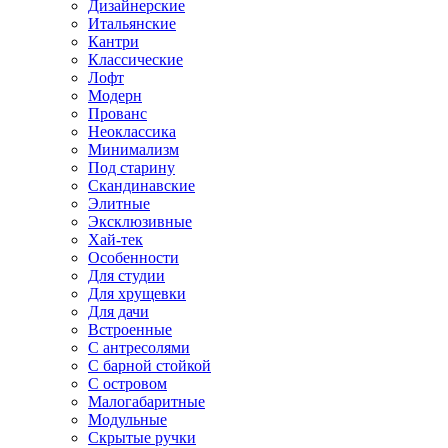
Дизайнерские
Итальянские
Кантри
Классические
Лофт
Модерн
Прованс
Неоклассика
Минимализм
Под старину
Скандинавские
Элитные
Эксклюзивные
Хай-тек
Особенности
Для студии
Для хрущевки
Для дачи
Встроенные
С антресолями
С барной стойкой
С островом
Малогабаритные
Модульные
Скрытые ручки