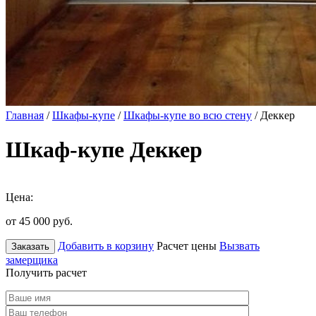
Главная
/
Шкафы-купе
/
Шкафы-купе во всю стену
/ Деккер
Шкаф-купе Деккер
Цена:
от 45 000
руб.
Добавить в корзину
Расчет цены
Вызвать
Заказать
замерщика
Получить расчет