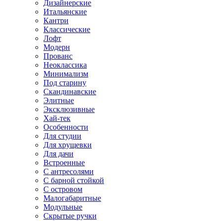
Дизайнерские
Итальянские
Кантри
Классические
Лофт
Модерн
Прованс
Неоклассика
Минимализм
Под старину
Скандинавские
Элитные
Эксклюзивные
Хай-тек
Особенности
Для студии
Для хрущевки
Для дачи
Встроенные
С антресолями
С барной стойкой
С островом
Малогабаритные
Модульные
Скрытые ручки