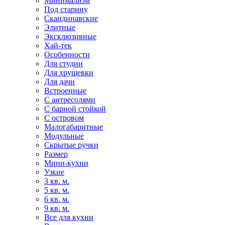
Минимализм
Под старину
Скандинавские
Элитные
Эксклюзивные
Хай-тек
Особенности
Для студии
Для хрущевки
Для дачи
Встроенные
С антресолями
С барной стойкой
С островом
Малогабаритные
Модульные
Скрытые ручки
Размер
Мини-кухни
Узкие
3 кв. м.
5 кв. м.
6 кв. м.
9 кв. м.
Все для кухни