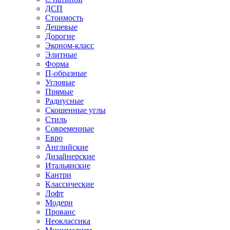
ДСП
Стоимость
Дешевые
Дорогие
Эконом-класс
Элитные
Форма
П-образные
Угловые
Прямые
Радиусные
Скошенные углы
Стиль
Современные
Евро
Английские
Дизайнерские
Итальянские
Кантри
Классические
Лофт
Модерн
Прованс
Неоклассика