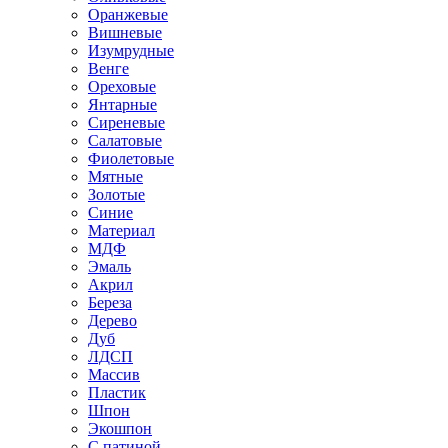
Оранжевые
Вишневые
Изумрудные
Венге
Ореховые
Янтарные
Сиреневые
Салатовые
Фиолетовые
Мятные
Золотые
Синие
Материал
МДФ
Эмаль
Акрил
Береза
Дерево
Дуб
ЛДСП
Массив
Пластик
Шпон
Экошпон
С патиной