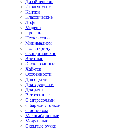
Дизайнерские
Итальянские
Кантри
Классические
Лофт
Модерн
Прованс
Неоклассика
Минимализм
Под старину
Скандинавские
Элитные
Эксклюзивные
Хай-тек
Особенности
Для студии
Для хрущевки
Для дачи
Встроенные
С антресолями
С барной стойкой
С островом
Малогабаритные
Модульные
Скрытые ручки