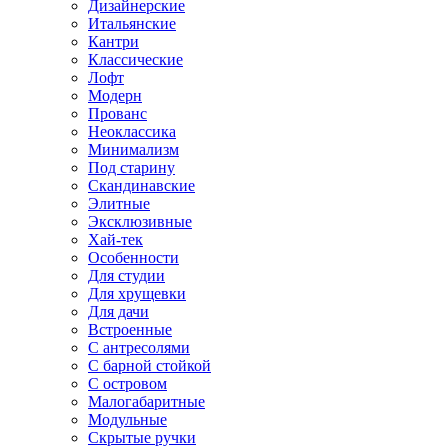
Дизайнерские
Итальянские
Кантри
Классические
Лофт
Модерн
Прованс
Неоклассика
Минимализм
Под старину
Скандинавские
Элитные
Эксклюзивные
Хай-тек
Особенности
Для студии
Для хрущевки
Для дачи
Встроенные
С антресолями
С барной стойкой
С островом
Малогабаритные
Модульные
Скрытые ручки