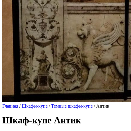
Главная
/
Шкафы-купе
/
Темные шкафы-купе
/ Антик
Шкаф-купе Антик