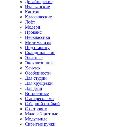
Дизайнерские
Итальянские
Кантри
Классические
Лофт
Модерн
Прованс
Неоклассика
Минимализм
Под старину
Скандинавские
Элитные
Эксклюзивные
Хай-тек
Особенности
Для студии
Для хрущевки
Для дачи
Встроенные
С антресолями
С барной стойкой
С островом
Малогабаритные
Модульные
Скрытые ручки