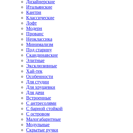
Дизайнерские
Итальянские
Кантри
Классические
Лофт
Модерн
Прованс
Неоклассика
Минимализм
Под старину
Скандинавские
Элитные
Эксклюзивные
Хай-тек
Особенности
Для студии
Для хрущевки
Для дачи
Встроенные
С антресолями
С барной стойкой
С островом
Малогабаритные
Модульные
Скрытые ручки