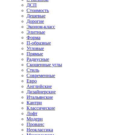
ДСП
Стоимость
Дешевые
Дорогие
Эконом-класс
Элитные
Форма
П-образные
Угловые
Прямые
Радиусные
Скошенные углы
Стиль
Современные
Евро
Английские
Дизайнерские
Итальянские
Кантри
Классические
Лофт
Модерн
Прованс
Неоклассика