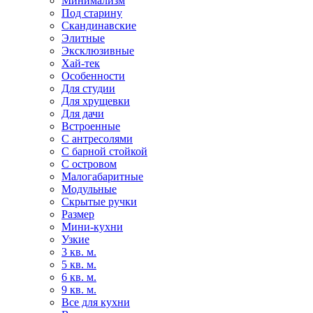
Минимализм
Под старину
Скандинавские
Элитные
Эксклюзивные
Хай-тек
Особенности
Для студии
Для хрущевки
Для дачи
Встроенные
С антресолями
С барной стойкой
С островом
Малогабаритные
Модульные
Скрытые ручки
Размер
Мини-кухни
Узкие
3 кв. м.
5 кв. м.
6 кв. м.
9 кв. м.
Все для кухни