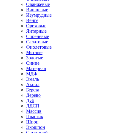
Оранжевые
Вишневые
Изумрудные
Венге
Ореховые
Янтарные
Сиреневые
Салатовые
Фиолетовые
Мятные
Золотые
Синие
Материал
МДФ
Эмаль
Акрил
Береза
Дерево
Дуб
ЛДСП
Массив
Пластик
Шпон
Экошпон
С патиной