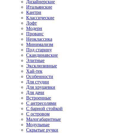
Дизайнерские
Итальянские
Кантри
Классические
Лофт
Модерн
Прованс
Неоклассика
Минимализм
Под старину
Скандинавские
Элитные
Эксклюзивные
Хай-тек
Особенности
Для студии
Для хрущевки
Для дачи
Встроенные
С антресолями
С барной стойкой
С островом
Малогабаритные
Модульные
Скрытые ручки