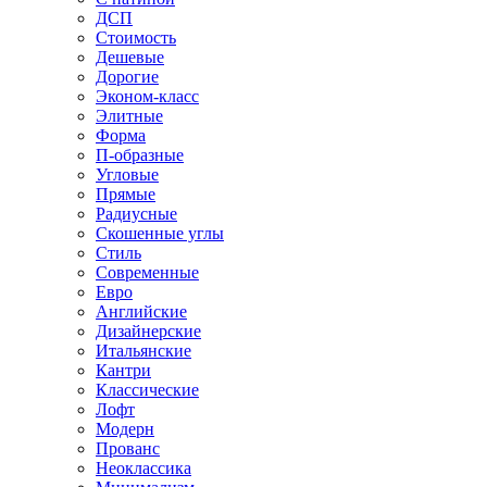
ДСП
Стоимость
Дешевые
Дорогие
Эконом-класс
Элитные
Форма
П-образные
Угловые
Прямые
Радиусные
Скошенные углы
Стиль
Современные
Евро
Английские
Дизайнерские
Итальянские
Кантри
Классические
Лофт
Модерн
Прованс
Неоклассика