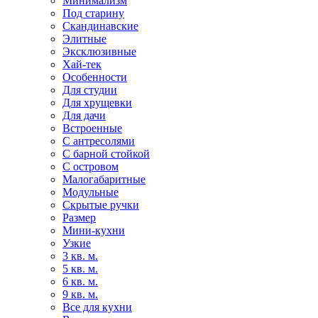
Минимализм
Под старину
Скандинавские
Элитные
Эксклюзивные
Хай-тек
Особенности
Для студии
Для хрущевки
Для дачи
Встроенные
С антресолями
С барной стойкой
С островом
Малогабаритные
Модульные
Скрытые ручки
Размер
Мини-кухни
Узкие
3 кв. м.
5 кв. м.
6 кв. м.
9 кв. м.
Все для кухни