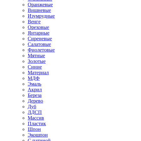
Оранжевые
Вишневые
Изумрудные
Венге
Ореховые
Янтарные
Сиреневые
Салатовые
Фиолетовые
Мятные
Золотые
Синие
Материал
МДФ
Эмаль
Акрил
Береза
Дерево
Дуб
ЛДСП
Массив
Пластик
Шпон
Экошпон
С патиной