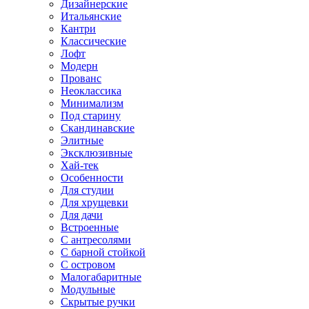
Дизайнерские
Итальянские
Кантри
Классические
Лофт
Модерн
Прованс
Неоклассика
Минимализм
Под старину
Скандинавские
Элитные
Эксклюзивные
Хай-тек
Особенности
Для студии
Для хрущевки
Для дачи
Встроенные
С антресолями
С барной стойкой
С островом
Малогабаритные
Модульные
Скрытые ручки