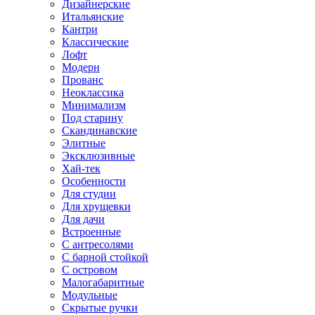
Дизайнерские
Итальянские
Кантри
Классические
Лофт
Модерн
Прованс
Неоклассика
Минимализм
Под старину
Скандинавские
Элитные
Эксклюзивные
Хай-тек
Особенности
Для студии
Для хрущевки
Для дачи
Встроенные
С антресолями
С барной стойкой
С островом
Малогабаритные
Модульные
Скрытые ручки