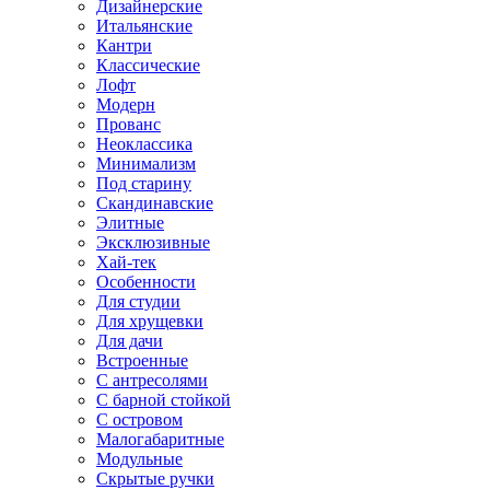
Дизайнерские
Итальянские
Кантри
Классические
Лофт
Модерн
Прованс
Неоклассика
Минимализм
Под старину
Скандинавские
Элитные
Эксклюзивные
Хай-тек
Особенности
Для студии
Для хрущевки
Для дачи
Встроенные
С антресолями
С барной стойкой
С островом
Малогабаритные
Модульные
Скрытые ручки