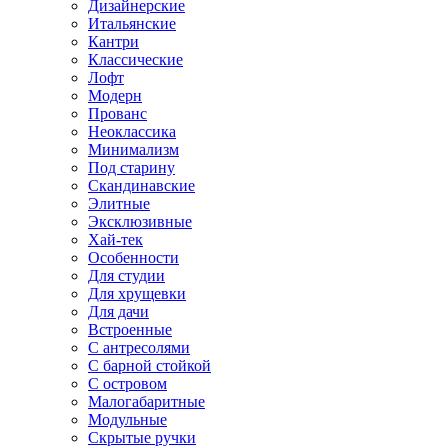
Дизайнерские
Итальянские
Кантри
Классические
Лофт
Модерн
Прованс
Неоклассика
Минимализм
Под старину
Скандинавские
Элитные
Эксклюзивные
Хай-тек
Особенности
Для студии
Для хрущевки
Для дачи
Встроенные
С антресолями
С барной стойкой
С островом
Малогабаритные
Модульные
Скрытые ручки