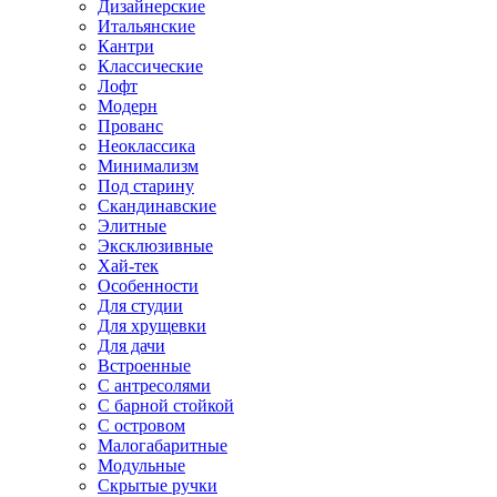
Дизайнерские
Итальянские
Кантри
Классические
Лофт
Модерн
Прованс
Неоклассика
Минимализм
Под старину
Скандинавские
Элитные
Эксклюзивные
Хай-тек
Особенности
Для студии
Для хрущевки
Для дачи
Встроенные
С антресолями
С барной стойкой
С островом
Малогабаритные
Модульные
Скрытые ручки