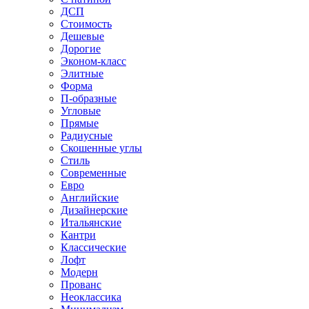
ДСП
Стоимость
Дешевые
Дорогие
Эконом-класс
Элитные
Форма
П-образные
Угловые
Прямые
Радиусные
Скошенные углы
Стиль
Современные
Евро
Английские
Дизайнерские
Итальянские
Кантри
Классические
Лофт
Модерн
Прованс
Неоклассика