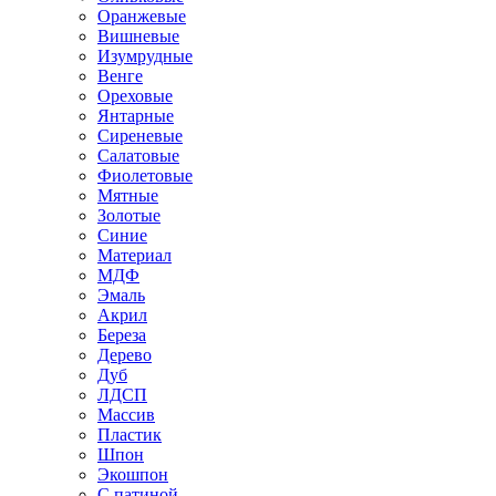
Оранжевые
Вишневые
Изумрудные
Венге
Ореховые
Янтарные
Сиреневые
Салатовые
Фиолетовые
Мятные
Золотые
Синие
Материал
МДФ
Эмаль
Акрил
Береза
Дерево
Дуб
ЛДСП
Массив
Пластик
Шпон
Экошпон
С патиной