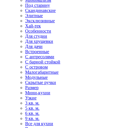
Минимализм
Под старину
Скандинавские
Элитные
Эксклюзивные
Хай-тек
Особенности
Для студии
Для хрущевки
Для дачи
Встроенные
С антресолями
С барной стойкой
С островом
Малогабаритные
Модульные
Скрытые ручки
Размер
Мини-кухни
Узкие
3 кв. м.
5 кв. м.
6 кв. м.
9 кв. м.
Все для кухни