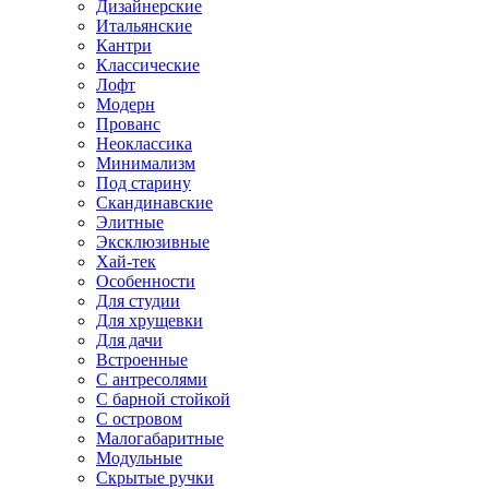
Дизайнерские
Итальянские
Кантри
Классические
Лофт
Модерн
Прованс
Неоклассика
Минимализм
Под старину
Скандинавские
Элитные
Эксклюзивные
Хай-тек
Особенности
Для студии
Для хрущевки
Для дачи
Встроенные
С антресолями
С барной стойкой
С островом
Малогабаритные
Модульные
Скрытые ручки